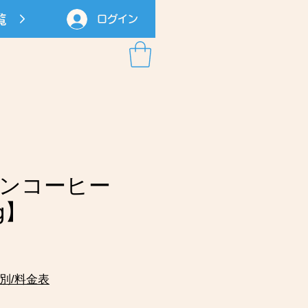
覧
ログイン
ンコーヒー
g】
別/料金表