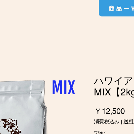
商品一
ハワイア
MIX【2k
価
￥12,500
格
消費税込み
|
送料
豆/挽
*