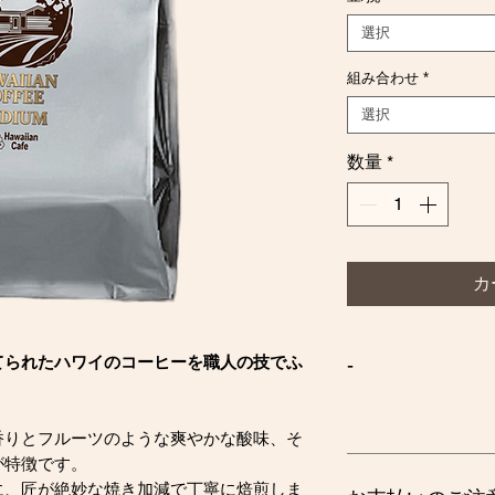
選択
組み合わせ
*
選択
数量
*
カ
てられたハワイのコーヒーを職人の技でふ
-
香りとフルーツのような爽やかな酸味、そ
が特徴です。
に、匠が絶妙な焼き加減で丁寧に焙煎しま