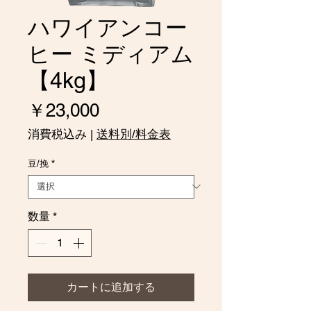
ハワイアンコー
ヒー ミディアム
【4kg】
価
￥23,000
格
消費税込み
|
送料別/料金表
豆/挽
*
数量
*
カートに追加する