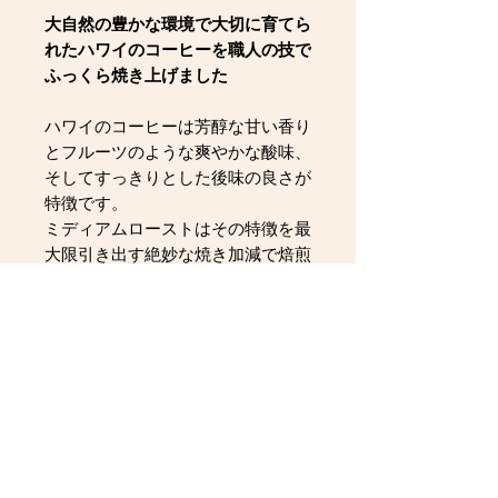
大自然の豊かな環境で大切に育てら
れたハワイのコーヒーを職人の技で
ふっくら焼き上げました
ハワイのコーヒーは芳醇な甘い香り
とフルーツのような爽やかな酸味、
そしてすっきりとした後味の良さが
特徴です。
ミディアムローストはその特徴を最
大限引き出す絶妙な焼き加減で焙煎
した、イチオシのコーヒーです。
コーヒーを入れれば部屋いっぱいに
広がる甘い香りで、癒しのひととき
をお楽しみください。
4キロで、400〜500杯分のコーヒー
が楽しめます。
1㎏Ｘ4袋でのご用意になります。
（袋の形状が変更される場合があり
ます）