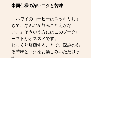
米国仕様の深いコクと苦味
「ハワイのコーヒーはスッキリしす
ぎて、なんだか飲みごたえがな
い。」そういう方にはこのダークロ
ーストがオススメです。
じっくり焙煎することで、深みのあ
る苦味とコクをお楽しみいただけま
す。
ミルクと合わせてカフェオレに、冷
やせばアイスコーヒーにもぴった
り。
4キロで、400〜500杯分のコーヒー
が楽しめます。
※１㎏Ｘ4袋でご用意いたします。
（袋の形状が変更される場合があり
ます）
※写真はイメージです。