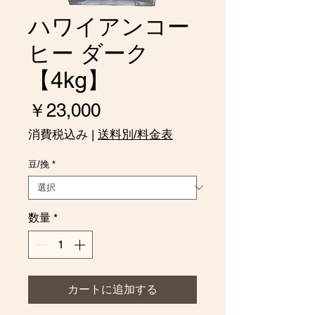
ハワイアンコー
ヒー ダーク
【4kg】
価
￥23,000
格
消費税込み
|
送料別/料金表
豆/挽
*
数量
*
カートに追加する