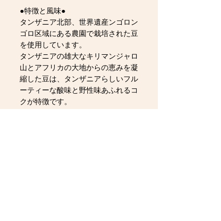
●特徴と風味●
タンザニア北部、世界遺産ンゴロン
ゴロ区域にある農園で栽培された豆
を使用しています。
タンザニアの雄大なキリマンジャロ
山とアフリカの大地からの恵みを凝
縮した豆は、タンザニアらしいフル
ーティーな酸味と野性味あふれるコ
クが特徴です。
マリー修道院によって運営されてい
るこの農園では、利益の全てが地域
に還元される仕組みとなっており、
様々な地域開発に貢献されていま
す。
１ｋｇで、100杯から140杯くらい
の分量です。
※写真はイメージです。