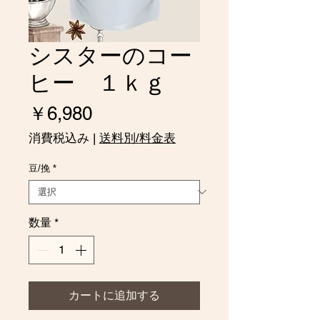
シスターのコー
ヒー １ｋｇ
価
￥6,980
格
消費税込み
|
送料別/料金表
豆/挽
*
数量
*
カートに追加する