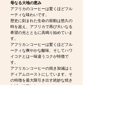
母なる大地の恵み
アフリカのコーヒーは驚くほどフル
ーティな味わいです。
歴史に刻まれた生命の鼓動は悠久の
時を超え、アフリカで再び大いなる
希望の光とともに高鳴り始めていま
す。
アフリカンコーヒーは驚くほどフル
ーティな爽やかな酸味、そしてハワ
イコナとは一味違うコクが特徴で
す。
アフリカンコーヒーの焼き加減はミ
ディアムローストにしています。そ
の特徴を最大限引き出す絶妙な焼き
加減で焙煎した、おススメのコーヒ
ーです。
コーヒーを入れれば部屋いっぱいに
広がる華やかな香りで、アフリカに
思いをはせながら癒しのひとときを
お楽しみください。