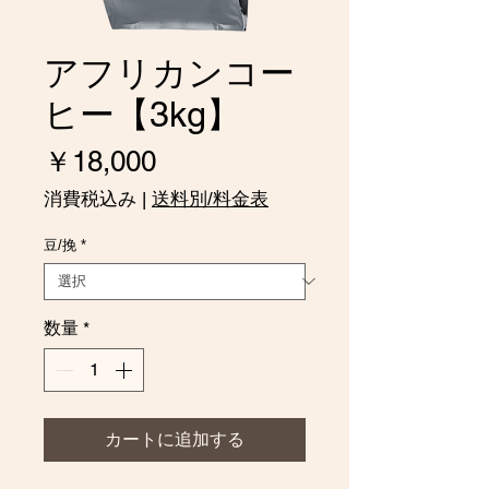
アフリカンコー
ヒー【3kg】
価
￥18,000
格
消費税込み
|
送料別/料金表
豆/挽
*
数量
*
カートに追加する