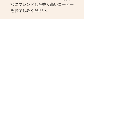
沢にブレンドした香り高いコーヒー
をお楽しみください。
●HQCレバシー 1L（1000ml）ボ
トル ￥1,500（税込
￥1,620）
●HQCレバシー 1L（1000ml）ボ
トル Ｘ 2本 ￥2,800（税込
￥3,024）
●HQCレバシー 1L（1000ml）ボ
トル X 3本 ￥4,000（税込
￥4,320）
※商品は単品です。ギフト箱・包装
はありません。
※賞味期限は製造日より2カ月（開
栓は早目にお飲みきりください）
※写真はイメージです。