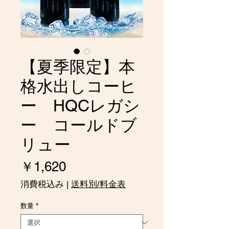
【夏季限定】本
格水出しコーヒ
ー HQCレガシ
ー コールドブ
リュー
価
￥1,620
格
消費税込み
|
送料別/料金表
数量
*